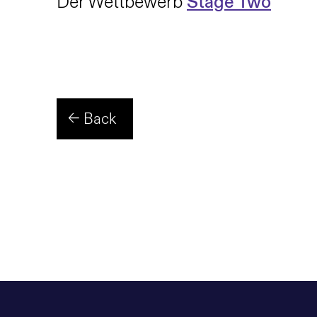
Der Wettbewerb
Stage Two
← Back