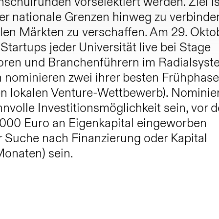
schulrunden vorselektiert werden. Ziel is
er nationale Grenzen hinweg zu verbinde
len Märkten zu verschaffen. Am 29. Okto
Startups jeder Universität live bei Stage
oren und Branchenführern im Radialsyst
ten nominieren zwei ihrer besten Frühphas
en lokalen Venture-Wettbewerb). Nominie
nnvolle Investitionsmöglichkeit sein, vor d
.000 Euro an Eigenkapital eingeworben
r Suche nach Finanzierung oder Kapital
Monaten) sein.