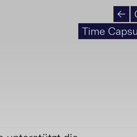
←
Time Capsu